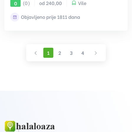
(0)
od 240,00
Vile
0
Objavljeno prije 1811 dana
Prethodna
Sljedeća
1
2
3
4