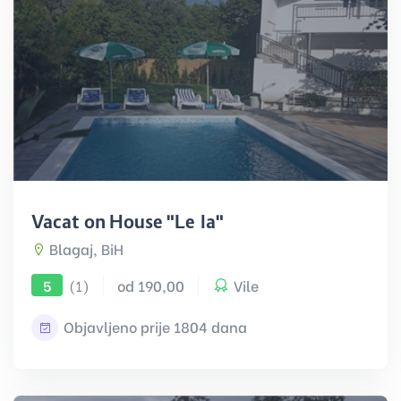
Vacation House "Lejla"
Blagaj, BiH
(1)
od 190,00
Vile
5
Objavljeno prije 1804 dana