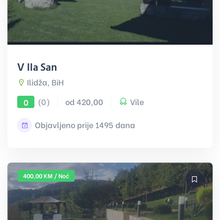
Villa Sani
Ilidža, BiH
(0)
od 420,00
Vile
0
Objavljeno prije 1495 dana
400,00 KM / Noć