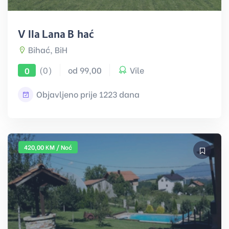
Villa Lana Bihać
Bihać, BiH
(0)
od 99,00
Vile
0
Objavljeno prije 1223 dana
420,00 KM / Noć