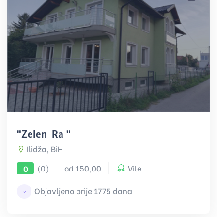
"Zeleni Raj"
Ilidža, BiH
(0)
od 150,00
Vile
0
Objavljeno prije 1775 dana