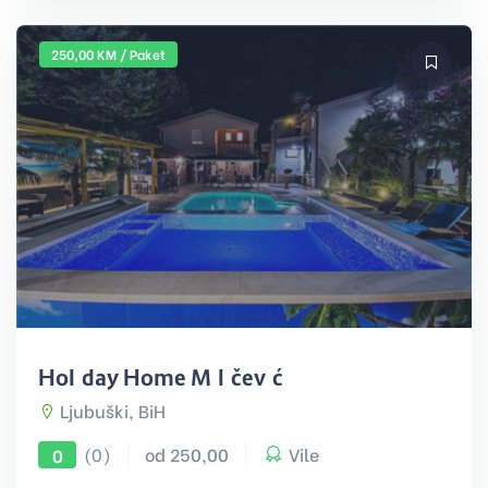
250,00 KM / Paket
Holiday Home Miličević
Ljubuški, BiH
(0)
od 250,00
Vile
0