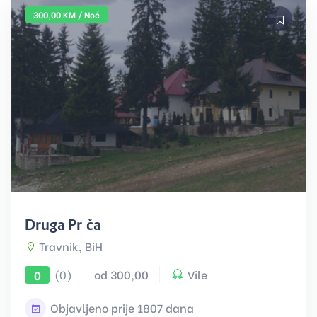
300,00 KM / Noć
Druga Priča
Travnik, BiH
(0)
od 300,00
Vile
0
Objavljeno prije 1807 dana