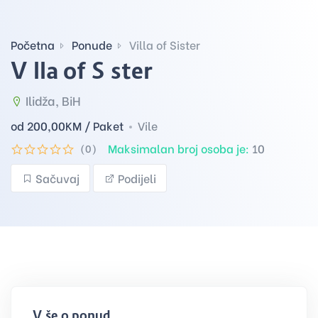
Početna
Ponude
Villa of Sister
Villa of Sister
Ilidža, BiH
od 200,00
KM / Paket
Vile
Maksimalan broj osoba je:
10
(0)
Sačuvaj
Podijeli
Više o ponudi