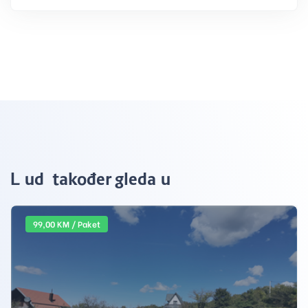
Ljudi također gledaju
99,00 KM / Paket