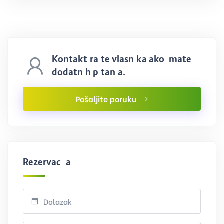
Kontaktirajte vlasnika ako imate
dodatnih pitanja.
Pošaljite poruku
Rezervacija