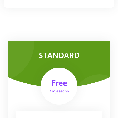
STANDARD
Free
/ mjesečno