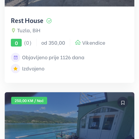
Rest House
Tuzla, BiH
(0)
od 350,00
Vikendice
0
Objavljeno prije 1126 dana
Izdvojeno
250,00 KM / Noć