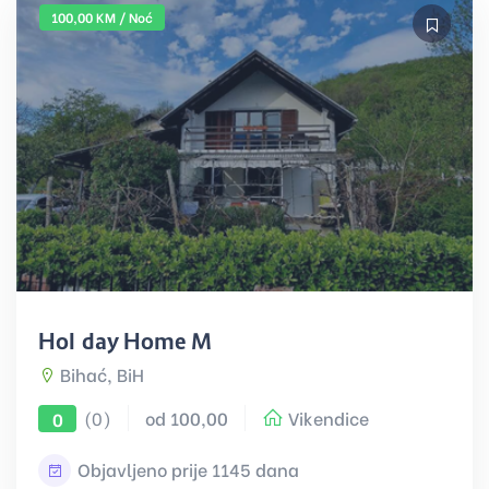
100,00 KM / Noć
Holiday Home M
Bihać, BiH
(0)
od 100,00
Vikendice
0
Objavljeno prije 1145 dana