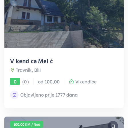
Vikendica Melić
Travnik, BiH
(0)
od 100,00
Vikendice
0
Objavljeno prije 1777 dana
100,00 KM / Noć