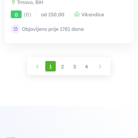
Trnovo, BiH
(0)
od 150,00
Vikendice
0
Objavljeno prije 1781 dana
Prethodna
Sljedeća
1
2
3
4