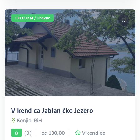
130,00 KM / Dnevno
Vikendica Jablaničko Jezero
Konjic, BiH
(0)
od 130,00
Vikendice
0