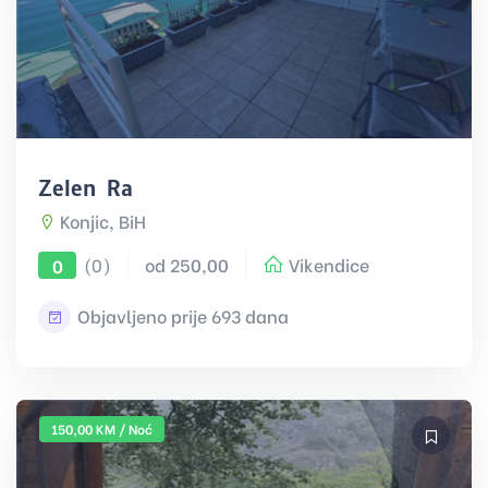
Zeleni Raj
Konjic, BiH
(0)
od 250,00
Vikendice
0
Objavljeno prije 693 dana
150,00 KM / Noć