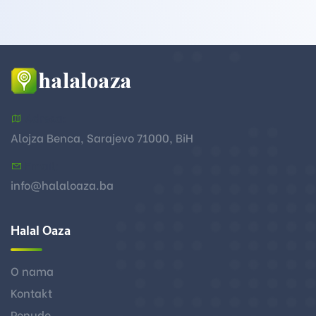
Adresa:
Alojza Benca, Sarajevo 71000, BiH
Email:
info@halaloaza.ba
Halal Oaza
O nama
Kontakt
Ponude