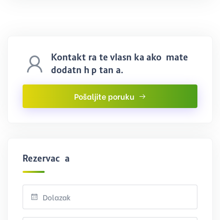
Kontaktirajte vlasnika ako imate
dodatnih pitanja.
Pošaljite poruku
Rezervacija