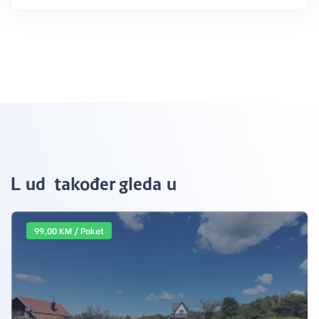
Ljudi također gledaju
99,00 KM / Paket