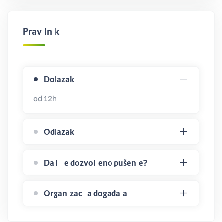
Pravilnik
Dolazak
od 12h
Odlazak
Da li je dozvoljeno pušenje?
Organizacija događaja