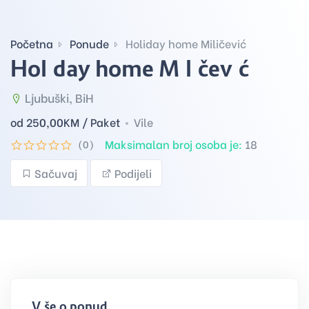
Početna
Ponude
Holiday home Miličević
Holiday home Miličević
Ljubuški, BiH
od 250,00
KM / Paket
Vile
Maksimalan broj osoba je:
18
(0)
Sačuvaj
Podijeli
Više o ponudi