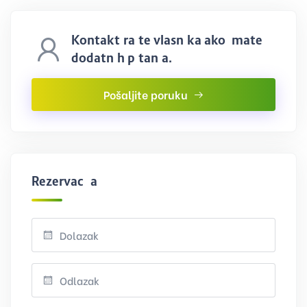
Kontaktirajte vlasnika ako imate
dodatnih pitanja.
Pošaljite poruku
Rezervacija