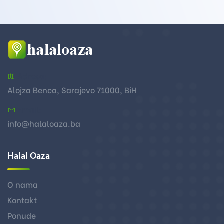
Adresa:
Alojza Benca, Sarajevo 71000, BiH
Email:
info@halaloaza.ba
Halal Oaza
O nama
Kontakt
Ponude