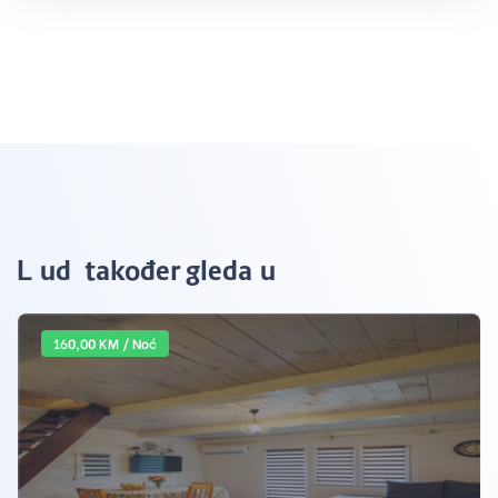
Ljudi također gledaju
160,00 KM / Noć