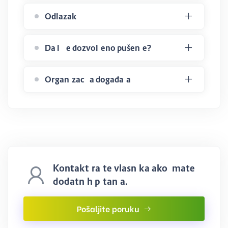
Odlazak
Da li je dozvoljeno pušenje?
Organizacija događaja
Kontaktirajte vlasnika ako imate
dodatnih pitanja.
Pošaljite poruku