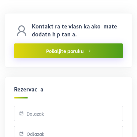
Kontaktirajte vlasnika ako imate
dodatnih pitanja.
Pošaljite poruku
Rezervacija