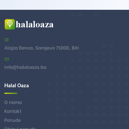
Adresa:
Alojza Benca, Sarajevo 71000, BiH
Email:
info@halaloaza.ba
Halal Oaza
O nama
Kontakt
Ponude
Objavi ponudu