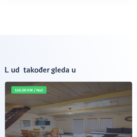
Ljudi također gledaju
160,00 KM / Noć