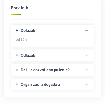
Pravilnik
Dolazak
od 12h
Odlazak
Da li je dozvoljeno pušenje?
Organizacija događaja