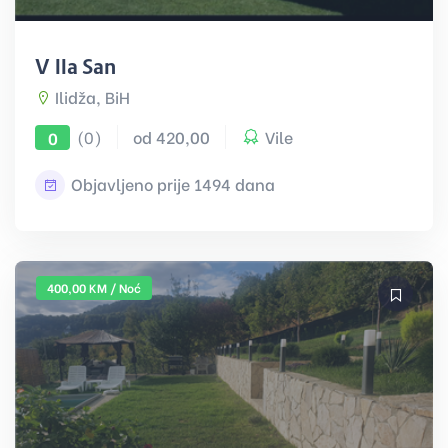
Villa Sani
Ilidža, BiH
(0)
od 420,00
Vile
0
Objavljeno prije 1494 dana
400,00 KM / Noć