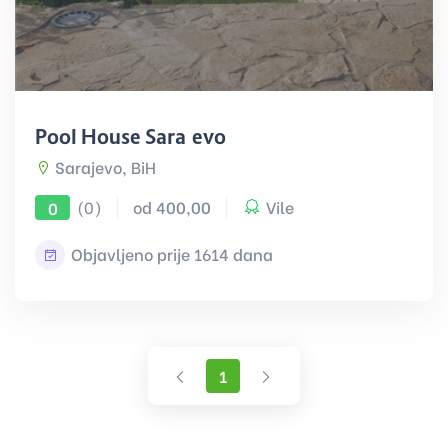
Pool House Sarajevo
Sarajevo, BiH
(0)
od 400,00
Vile
0
Objavljeno prije 1614 dana
Prethodna
Sljedeća
1